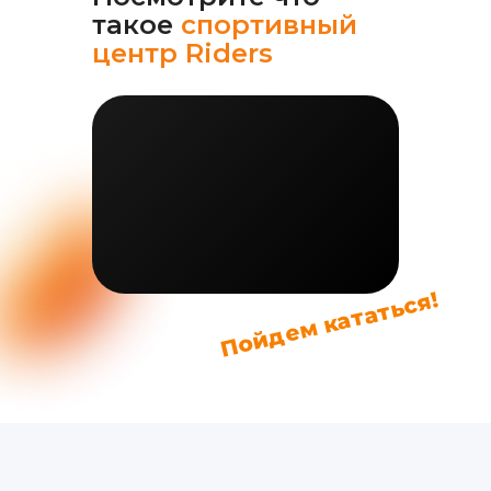
такое
спортивный
центр Riders
Пойдем кататься!