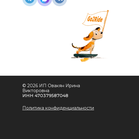
© 2026 ИП Овакян Ирина
Викторовна
ИНН 470379587048
Политика конфиденциальности